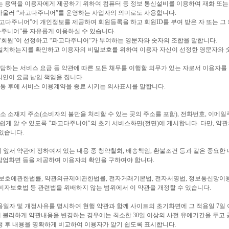
또는 용역을 이용자에게 제공하기 위하여 컴퓨터 등 정보 통신설비를 이용하여 재화 또는
 아울러 “파고다주니어”를 운영하는 사업자의 의미로도 사용합니다.
 “파고다주니어”에 개인정보를 제공하여 회원등록을 하고 회원ID를 부여 받은 자 또는 그
고다주니어”를 자유롭게 이용하실 수 있습니다.
하여 “회원”이 선정하고 “파고다주니어”가 부여하는 영문자와 숫자의 조합을 말합니다.
자가 일치하는지를 확인하고 이용자의 비밀보호를 위하여 이용자 자신이 선정한 영문자와 
 부담하는 서비스 요금 등 약관에 따른 모든 채무를 이행할 의무가 있는 자로서 이용자
리인이 요금 납입 책임을 집니다.
 개통 후에 서비스 이용계약을 종료 시키는 의사표시를 말합니다.
업소 소재지 주소(소비자의 불만을 처리할 수 있는 곳의 주소를 포함), 전화번호, 이메일
게 알 수 있도록 "파고다주니어"의 초기 서비스화면(전면)에 게시합니다. 다만, 약
있습니다.
 앞서 약관에 정하여져 있는 내용 중 청약철회, 배송책임, 환불조건 등과 같은 중요한
팝업화면 등을 제공하여 이용자의 확인을 구하여야 합니다.
자보호에관한법률, 약관의규제에관한법률, 전자거래기본법, 전자서명법, 정보통신망
자보호법 등 관련법을 위배하지 않는 범위에서 이 약관을 개정할 수 있습니다.
적용일자 및 개정사유를 명시하여 현행 약관과 함께 사이트의 초기화면에 그 적용일 7일
 불리하게 약관내용을 변경하는 경우에는 최소한 30일 이상의 사전 유예기간을 두고
개정 후 내용을 명확하게 비교하여 이용자가 알기 쉽도록 표시합니다.