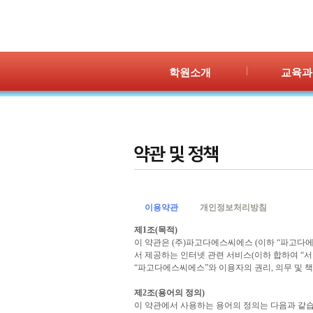
학원소개
교육과
인사말
프로그램 
위치안내
PPC
강사안내
PIC
학원시설
PASS
셔틀버스
PSC
학원규정
교재소개
이용약관
개인정보처리방침
제1조(목적)
이 약관은 (주)파고다에스씨에스 (이하 “파고
서 제공하는 인터넷 관련 서비스(이하 합하여 “
“파고다에스씨에스”와 이용자의 권리, 의무 및 
제2조(용어의 정의)
이 약관에서 사용하는 용어의 정의는 다음과 같습