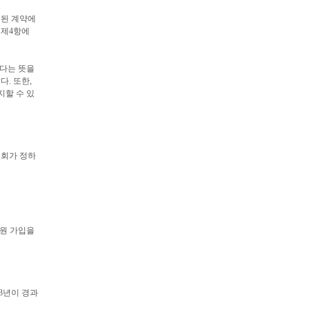
결된 계약에
 제4항에
본다는 뜻을
. 또한,
지할 수 있
회가 정하
회원 가입을
 3년이 경과