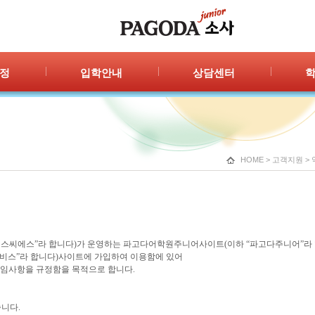
정
입학안내
상담센터
안내
입학절차
자주묻는 질문
공지
신청/결과
1:1 상담
포토
광고
HOME
>
고객지원
>
다에스씨에스”라 합니다)가 운영하는 파고다어학원주니어사이트(이하 “파고다주니어”라
서비스”라 합니다)사이트에 가입하여 이용함에 있어
책임사항을 규정함을 목적으로 합니다.
니다.