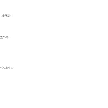
는 제한됩니
"파고다주니
수순서에 따