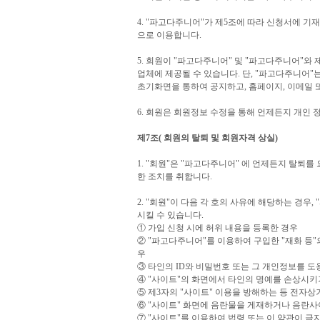
4. "파고다주니어"가 제5조에 따라 신청서에 
으로 이용합니다.
5. 회원이 "파고다주니어" 및 "파고다주니어"와
업체에 제공될 수 있습니다. 단, "파고다주니어"는
초기화면을 통하여 공지하고, 홈페이지, 이메일 
6. 회원은 회원정보 수정을 통해 언제든지 개인 정
제7조( 회원의 탈퇴 및 회원자격 상실)
1. "회원"은 "파고다주니어" 에 언제든지 탈퇴
한 조치를 취합니다.
2. "회원"이 다음 각 호의 사유에 해당하는 경
시킬 수 있습니다.
① 가입 신청 시에 허위 내용을 등록한 경우
② "파고다주니어"를 이용하여 구입한 "재화 등"
우
③ 타인의 ID와 비밀번호 또는 그 개인정보를 도
④ "사이트"의 화면에서 타인의 명예를 손상시키
⑤ 제3자의 "사이트" 이용을 방해하는 등 전자
⑥ "사이트" 화면에 음란물을 게재하거나 음란
⑦ "사이트"를 이용하여 법령 또는 이 약관이 