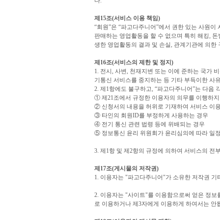
다.
제15조(서비스 이용 책임)
“회원”은 “파고다주니어”에서 권한 있는 사원
판매하는 영업활동을 할 수 없으며 특히 해킹, 돈
생한 영업활동의 결과 및 손실, 관계기관에 의한
제16조(서비스의 제한 및 정지)
1. 전시, 사변, 천재지변 또는 이에 준하는 국
기통신 서비스를 중지하는 등 기타 부득이한 사유
2. 제1항에도 불구하고, “파고다주니어”는 다음
① 제21조에서 규정한 이용자의 의무를 이행하지
② 신청서의 내용을 허위로 기재하여 서비스 이
③ 타인의 회원ID를 부정하게 사용하는 경우
④ 전기 통신 관련 법령 등에 위배되는 경우
⑤ 정보통신 윤리 위원회가 윤리심의에 따라 일
3. 제1항 및 제2항의 규정에 의하여 서비스의 
제17조(게시물의 저작권)
1. 이용자는 "파고다주니어"가 소유한 저작권 
2. 이용자는 "사이트"를 이용함으로써 얻은 정보
로 이용하거나 제3자에게 이용하게 하여서는 안