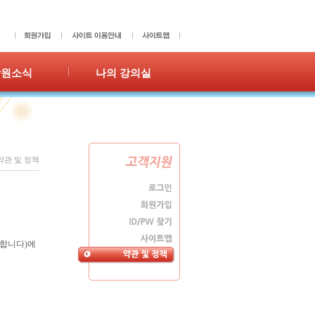
학원소식
나의 강의실
사항
성적표
갤러리
숙제확인/제출
홍보
수강이력
쪽지
약관 및 정책
 합니다)에