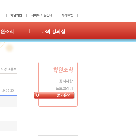
학원소식
나의 강의실
사항
성적표
갤러리
숙제확인/제출
홍보
수강이력
쪽지
>
광고홍보
 19:05:23