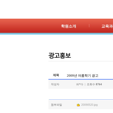
학원소개
교육과
인사말
프로그램 
위치안내
PPC
강사안내
PIC
학원시설
PASS
셔틀버스
PSC
학원규정
교재소개
제목
2009년 여름학기 광고
작성자
파*다 | 조회수
8764
첨부파일
20090520.jpg