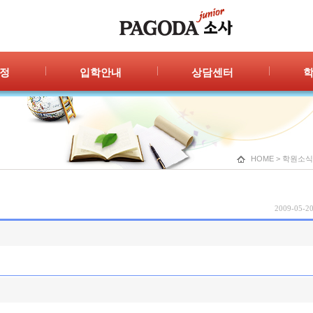
정
입학안내
상담센터
안내
입학절차
자주묻는 질문
공지
신청/결과
1:1 상담
포토
광고
HOME
>
학원소식
2009-05-20