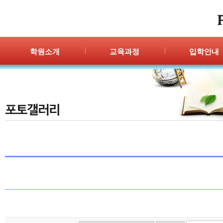
학원소개
교육과정
입학안내
인사말
프로그램 안내
입학절차
위치안내
PPC
신청/결과
강사안내
PIC
학원시설
PASS
셔틀버스
PSC
학원규정
교재소개