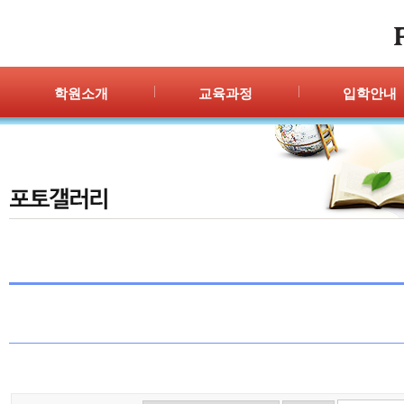
학원소개
교육과정
입학안내
인사말
프로그램 안내
입학절차
위치안내
PPC
신청/결과
강사안내
PIC
학원시설
PASS
셔틀버스
PSC
학원규정
교재소개